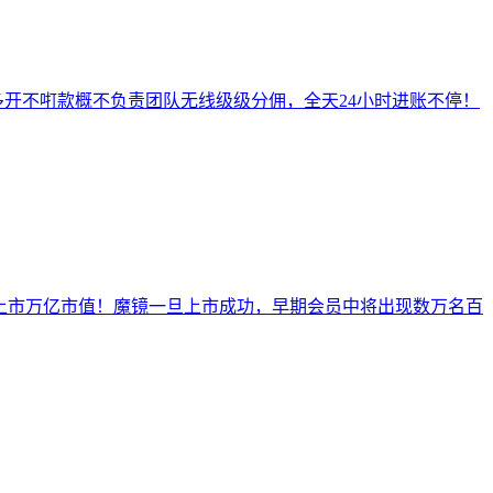
多开不咑款概不负责团队无线级级分佣，全天24小时进账不停！
标上市万亿市值！魔镜一旦上市成功，早期会员中将出现数万名百