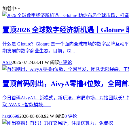
加载中⋅⋅⋅
置顶
2026 全球数字经济新机遇｜Glot
什么是 Gloture？Gloture 是一个面向全球市场的
期发展的数字商业生态。目前，Gl...
ASD
2026-07-24
33.41 W 阅读
0 评论
置顶
首码刚出，AivyA零撸4位数，全
今日首码AivyAI，新模式，新玩法，布局市场，对接团队长！撸
取 AVAX +智能模块，...
haxi6699
2026-08-06
8.92 W 阅读
0 评论