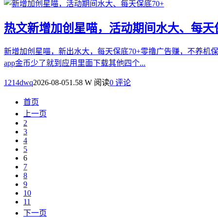
热文
新增加创星喵，活动期间水大、每天保
新增加创星喵，新出水大，每天保底70+零撸广告赚，不养机保
app金币少了就到应用里面下载其他四个...
1214dwq
2026-08-05
1.58 W 阅读
0 评论
首页
上一页
2
3
4
5
6
7
8
9
10
11
下一页