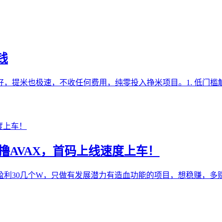
钱
，提米也极速，不收任何费用，纯零投入挣米项目。1. 低门槛
零撸AVAX，首码上线速度上车！
0几个W，只做有发展潜力有造血功能的项目，想稳赚，多赚。一、Ai