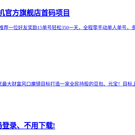
机官方旗舰店首码项目
推荐一位好友奖励15单号轻松350一天，全程零手动单人单号，
时代最大财富风口魔镜目标打造一家全民持股的豆包、元宝！目
码登录、不用下载!