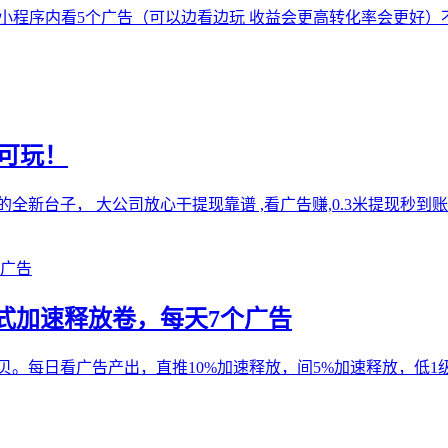
款小程序内看5个广告（可以边看边玩 收益会更高转化率会更好）不
端可玩！
算的全新台子， 大公司放心干提现靠谱 ,看广告赚,0.3米提现
式加速释放卷，每天7个广告
萌贝。每日看广告产出，直推10%加速释放，间5%加速释放，低1