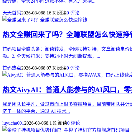
级分佣，全天24小时进账不停。有人几天撸...
天天首码
2026-08-06
8.16 K 阅读
0 评论
热文
全赚回来了吗？全赚联盟怎么快速挣
首码项目全赚头条：阅读转发，全网扶持对接，文章阅读単价好
额。2. 全天候打米：支持24小时无间断提现，...
首码热点
2026-08-06
8.07 K 阅读
0 评论
热文
AivyAI：普通人能参与的AI风口，
我是团队长平凡，做过市面上很多零撸项目，目前带团队共计盈利3
济于一体的平台，通过 AI 技术...
luyucha001
2026-08-06
8.1 K 阅读
0 评论