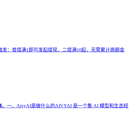
触发：首提满1即可发起提现，二提满10起，无需累计高额金
vyAI是做什么的AIVYAI 是一个集 AI 模型和生态经