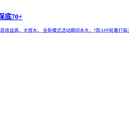
底70+
底收益高，大放水， 全新模式活动期间水大，7款APP轮着打每天