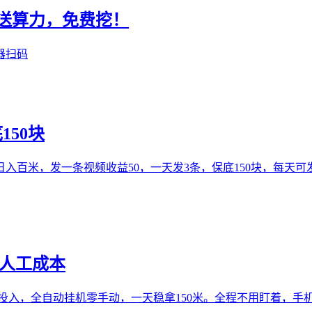
册送算力，免费挖！
器扫码
150块
入百米，发一条视频收益50，一天发3条，保底150块，每天
需人工成本
人工投入，全自动挂机零手动，一天稳拿150米。全程不用盯着，