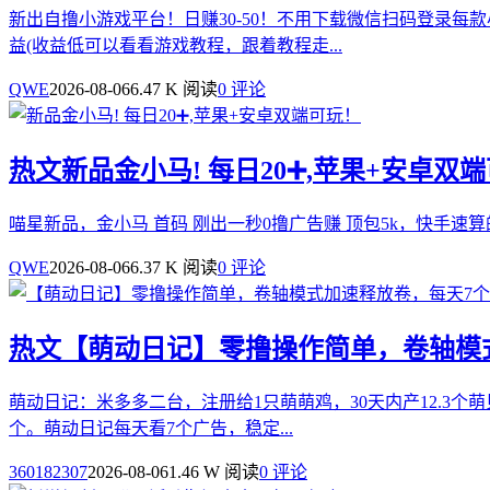
新出自撸小游戏平台！日赚30-50！不用下载微信扫码登录每
益(收益低可以看看游戏教程，跟着教程走...
QWE
2026-08-06
6.47 K 阅读
0 评论
热文
新品金小马! 每日20➕,苹果+安卓双
喵星新品，金小马 首码 刚出一秒0撸广告赚 顶包5k，快手速
QWE
2026-08-06
6.37 K 阅读
0 评论
热文
【萌动日记】零撸操作简单，卷轴模
萌动日记：米多多二台，注册给1只萌萌鸡，30天内产12.3个
个。萌动日记每天看7个广告，稳定...
360182307
2026-08-06
1.46 W 阅读
0 评论