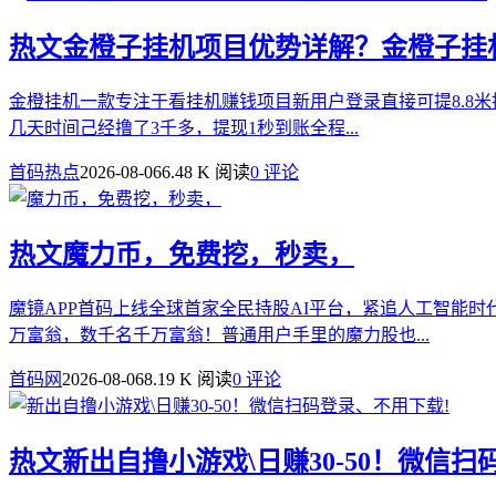
热文
金橙子挂机项目优势详解？金橙子挂
金橙挂机一款专注于看挂机赚钱项目新用户登录直接可提8.8米
几天时间己经撸了3千多，提现1秒到账全程...
首码热点
2026-08-06
6.48 K 阅读
0 评论
热文
魔力币，免费挖，秒卖，
魔镜APP首码上线全球首家全民持股AI平台，紧追人工智能
万富翁，数千名千万富翁！普通用户手里的魔力股也...
首码网
2026-08-06
8.19 K 阅读
0 评论
热文
新出自撸小游戏\日赚30-50！微信扫