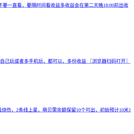
要一直看，要隔时间看收益多收益会在第二天晚18:00前出收
秒到账自己玩或者多手机玩，都可以，多份收益 〖浏览器扫码打开〗
级烧伤，2条线上星，萌贝需余额保留10个可出，初始预计10米1