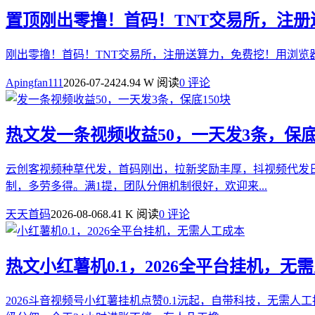
置顶
刚出零撸！首码！TNT交易所，注
刚出零撸！首码！TNT交易所，注册送算力，免费挖！用浏览
Apingfan111
2026-07-24
24.94 W 阅读
0 评论
热文
发一条视频收益50，一天发3条，保底
云创客视频种草代发，首码刚出，拉新奖励丰厚，抖视频代发日
制，多劳多得。满1提，团队分佣机制很好，欢迎来...
天天首码
2026-08-06
8.41 K 阅读
0 评论
热文
小红薯机0.1，2026全平台挂机，无
2026斗音视频号小红薯挂机点赞0.1沅起，自带科技，无需