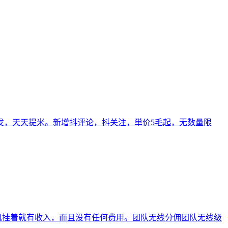
可发，天天提米。新增抖评论，抖关注，単价5毛起，无数量限
手机挂着就有收入，而且没有任何费用。团队无线分佣团队无线级