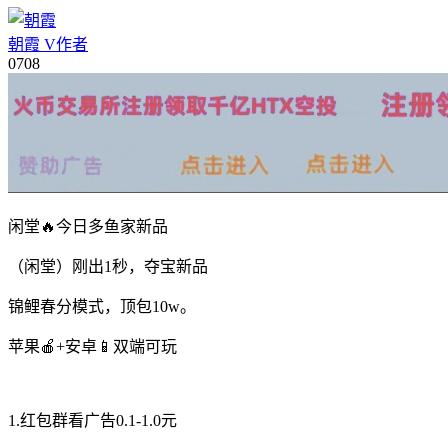
朝霞
V
作者
07
08
闲堂🔥今日多鱼家新品
（闲堂）刚出1秒，夺宝新品
锦鲤春分模式，顶包10w。
苹果🍎+安卓📱双端可玩
1.红包群看广告0.1-1.0元