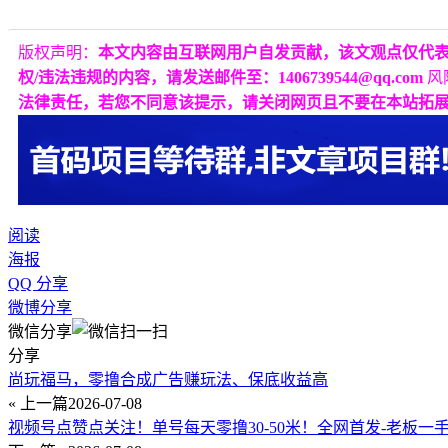
版权声明：
本文内容由互联网用户自发贡献，该文观点仅代
权/违法违规的内容，请发送邮件至：1406739544@qq.com
风
法律责任，若您不同意该提示，请关闭网页且不要在本站拓
阅读
海报
QQ 分享
微博分享
微信分享
分享
尚玩福马，零撸合成广告赚玩法、保底收益高
« 上一篇
2026-07-08
视频号点赞点关注！单号每天零撸30-50米！全网首发-老板一