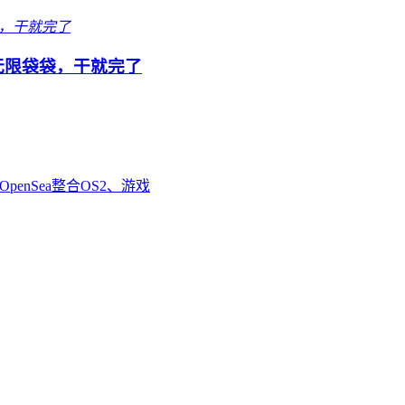
队无限袋袋，干就完了
enSea整合OS2、游戏