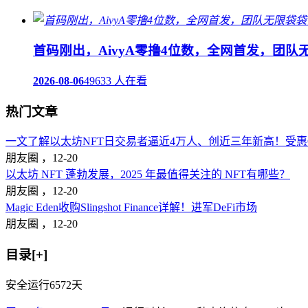
首码刚出，AivyA零撸4位数，全网首发，团
2026-08-06
49633 人在看
热门文章
一文了解以太坊NFT日交易者逼近4万人、创近三年新高！受惠Op
朋友圈 ，
12-20
以太坊 NFT 蓬勃发展，2025 年最值得关注的 NFT有哪些？
朋友圈 ，
12-20
Magic Eden收购Slingshot Finance详解！进军DeFi市场
朋友圈 ，
12-20
目录[+]
安全运行
6572
天