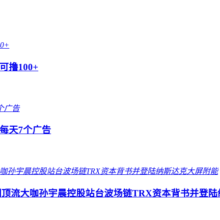
撸100+
每天7个广告
圈顶流大咖孙宇晨控股站台波场链TRX资本背书并登陆