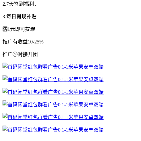
2.7天签到福利，
3.每日提现补贴
🈵1元即可提现
推广有收益10-25%
推广🉑对接开团