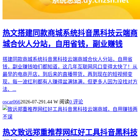
热文
搭建同款商城系统抖音黑科技云端商
城合伙人分站，自用省钱，副业赚钱
搭建同款商城系统抖音黑科技云端商城合伙人分站，自用省
钱，副业赚钱咱们都知道，这几年互联网风口变得太快了！从
最早的电商开店，到后来的直播带货，再到现在的短视频变
现，每一波红利都有人赚得盆满钵满，但更多人因为没找对方
法、...
oscar066
2026-07-29
1.44 W 阅读
0 评论
热文
致远郑重推荐网红好工具抖音黑科技