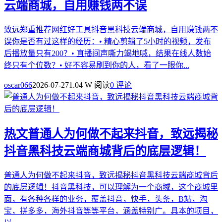
云端商城，自用赚钱两不误
致远郑重推荐网红好工具抖音黑科技云端商城，自用赚钱两不
误你是否有过这样的经历：• 精心剪辑了5小时的视频，发布
后播放量只有200？• 直播间声嘶力竭地喊，结果在线人数始
终只有个位数？• 好不容易刷到你的人，看了一眼你...
oscar066
2026-07-27
1.04 W 阅读
0 评论
热文
普通人为何做不起来抖音，致远揭秘
抖音黑科技云端商城背后的底层逻辑！
普通人为何做不起来抖音，致远揭秘抖音黑科技云端商城背后
的底层逻辑！抖音黑科技，可以理解为一个商域，这个商城里
面，有各种各样的业务，覆盖抖音，快手，头条，B站，淘
宝，拼多多，海外抖音等等平台，涵盖特别广。具本的项目，