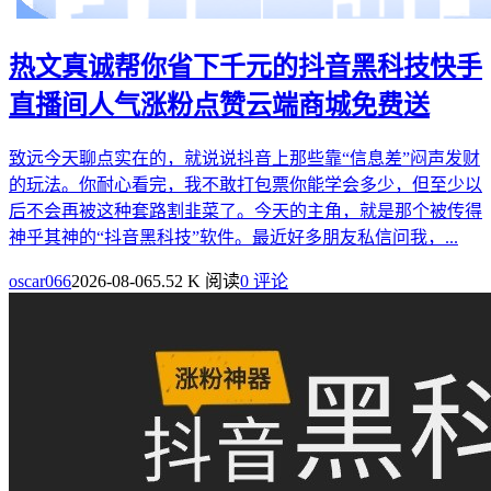
热文
真诚帮你省下千元的抖音黑科技快手
直播间人气涨粉点赞云端商城免费送
致远今天聊点实在的，就说说抖音上那些靠“信息差”闷声发财
的玩法。你耐心看完，我不敢打包票你能学会多少，但至少以
后不会再被这种套路割韭菜了。今天的主角，就是那个被传得
神乎其神的“抖音黑科技”软件。最近好多朋友私信问我，...
oscar066
2026-08-06
5.52 K 阅读
0 评论