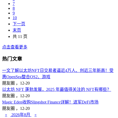
7
8
9
10
下一页
末页
共 11 页
点击查看更多
热门文章
一文了解以太坊NFT日交易者逼近4万人、创近三年新高！受
惠OpenSea整合OS2、游戏
朋友圈 ，
12-20
以太坊 NFT 蓬勃发展，2025 年最值得关注的 NFT有哪些？
朋友圈 ，
12-20
Magic Eden收购Slingshot Finance详解！进军DeFi市场
朋友圈 ，
12-20
«
2026年8月
»