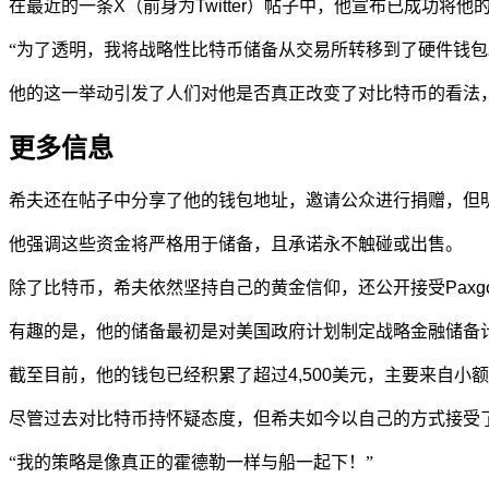
在最近的一条X（前身为Twitter）帖子中，他
宣布
已成功将他
“为了透明，我将战略性比特币储备从交易所转移到了硬件钱包
他的这一举动引发了人们对他是否真正改变了对比特币的看法
更多信息
希夫还在帖子中分享了他的钱包地址，邀请公众进行捐赠，但
他强调这些资金将严格用于储备，且承诺永不触碰或出售。
除了比特币，希夫依然坚持自己的黄金信仰，还公开接受Paxgold和T
有趣的是，他的储备最初是对美国政府计划制定战略金融储备
截至目前，他的钱包已经积累了超过4,500美元，主要来自小
尽管过去对比特币持怀疑态度，但希夫如今以自己的方式接受
“我的策略是像真正的霍德勒一样与船一起下！”