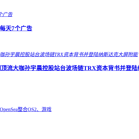
每天7个广告
圈顶流大咖孙宇晨控股站台波场链TRX资本背书并登陆
enSea整合OS2、游戏