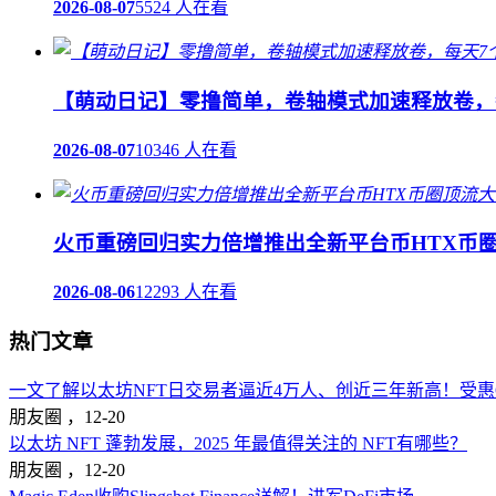
2026-08-07
5524 人在看
【萌动日记】零撸简单，卷轴模式加速释放卷，
2026-08-07
10346 人在看
火币重磅回归实力倍增推出全新平台币HTX币
2026-08-06
12293 人在看
热门文章
一文了解以太坊NFT日交易者逼近4万人、创近三年新高！受惠Op
朋友圈 ，
12-20
以太坊 NFT 蓬勃发展，2025 年最值得关注的 NFT有哪些？
朋友圈 ，
12-20