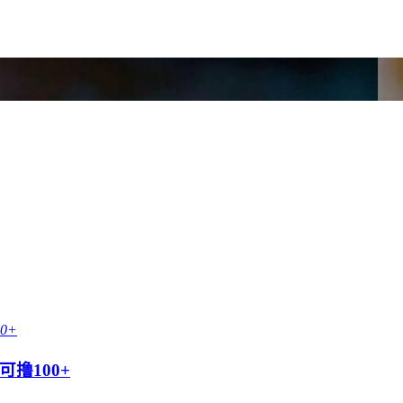
撸100+