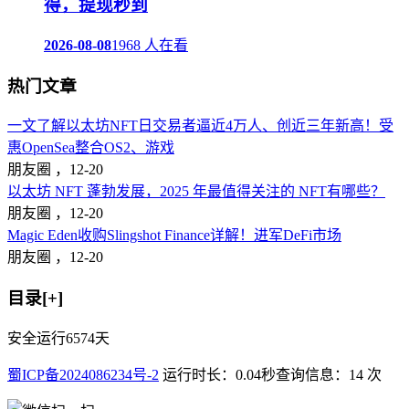
得，提现秒到
2026-08-08
1968 人在看
热门文章
一文了解以太坊NFT日交易者逼近4万人、创近三年新高！受
惠OpenSea整合OS2、游戏
朋友圈 ，
12-20
以太坊 NFT 蓬勃发展，2025 年最值得关注的 NFT有哪些？
朋友圈 ，
12-20
Magic Eden收购Slingshot Finance详解！进军DeFi市场
朋友圈 ，
12-20
目录[+]
安全运行
6574
天
蜀ICP备2024086234号-2
运行时长：0.04秒
查询信息：14 次