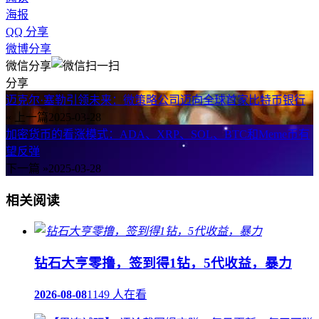
海报
QQ 分享
微博分享
微信分享
分享
迈克尔·塞勒引领未来：微策略公司迈向全球首家比特币银行
« 上一篇
2025-03-28
加密货币的看涨模式：ADA、XRP、SOL、BTC和Meme币有
望反弹
下一篇 »
2025-03-28
相关阅读
钻石大亨零撸，签到得1钻，5代收益，暴力
2026-08-08
1149 人在看