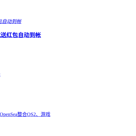
就送红包自动到帐
钱
enSea整合OS2、游戏