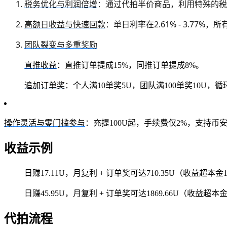
税务优化与利润倍增
：通过代拍半价商品，利用特殊的税
高额日收益与快速回款
：单日利率在2.61% - 3.77%
团队裂变与多重奖励
直推收益
：直推订单提成15%，同推订单提成8%。
追加订单奖
：个人满10单奖5U，团队满100单奖10U，
操作灵活与零门槛参与
：充提100U起，手续费仅2%，支持币安链
收益示例
日赚17.11U，月复利 + 订单奖可达710.35U（收益超本金
日赚45.95U，月复利 + 订单奖可达1869.66U（收益超本金
代拍流程