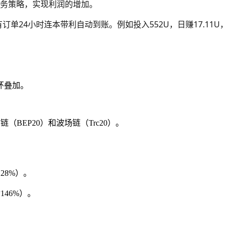
务策略，实现利润的增加。
，所有订单24小时连本带利自动到账。例如投入552U，日赚17.11U，
循环叠加。
（BEP20）和波场链（Trc20）。
128%）。
146%）。