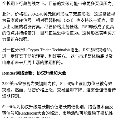
个长期下行趋势线之下。目前的突破可能带来更多买盘压力。
此外，价格在2.30-2.40美元区间形成了双底形态，这通常被视
为看涨反转信号。相对强弱指标（RSI）也支持这一观点，显
示出明显的看涨背离。尽管价格走势低迷，RSI却形成了更高
的低点并持续攀升，目前正逼近中性值50。这种形态表明买方
力量正在增强。
另一位分析师Crypto Trader Techinalsis指出，RSI即将突破50，
进一步证实了动能转变，利好买方。 这与市场整体触底以及
山寨币未来几周上涨的预期相符。
Render网络更新：协议升级和大会
2.90美元曾被视为关键阻力位，Sherif指出该阻力位已被有效
突破。然而，尽管价格上涨，交易量却下降，这需要谨慎看待
短期预测。
Sherif认为协议升级是长期价值增长的催化剂。结合技术面反
转信号和Rendercon大会的临近，市场活动可能反映了投机性