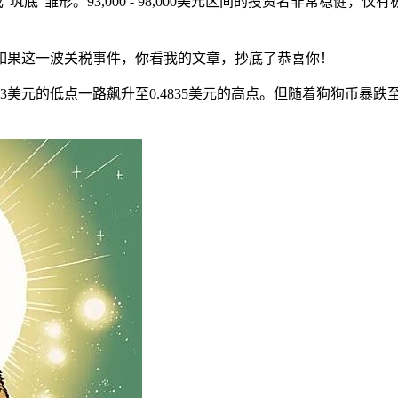
底”雏形。93,000 - 98,000美元区间的投资者非常稳健，仅
如果这一波关税事件，你看我的文章，抄底了恭喜你！
083美元的低点一路飙升至0.4835美元的高点。但随着狗狗币暴