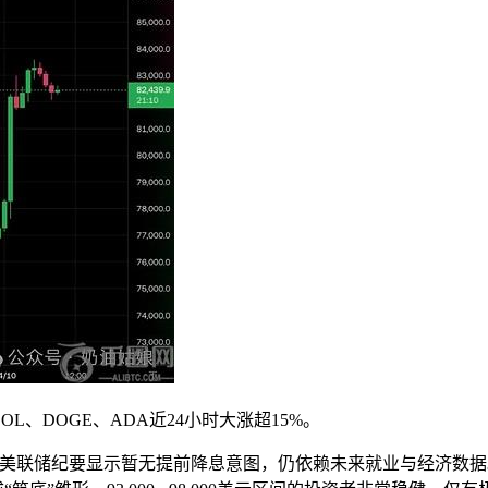
L、DOGE、ADA近24小时大涨超15%。
体现。美联储纪要显示暂无提前降息意图，仍依赖未来就业与经济