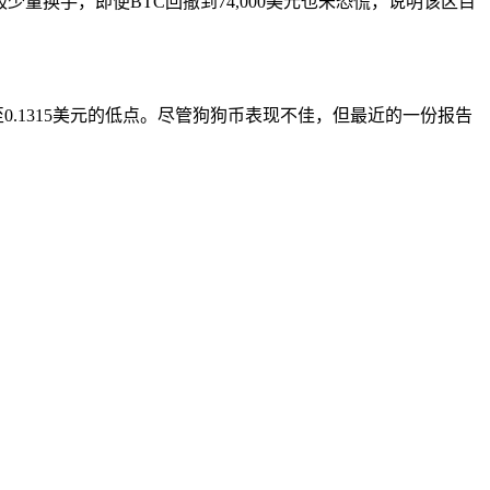
有极少量换手，即便BTC回撤到74,000美元也未恐慌，说明该区目
跌至0.1315美元的低点。尽管狗狗币表现不佳，但最近的一份报告