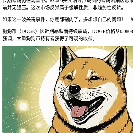
长期筹码仍在观望中。83,000美元附近形成新的筹码密集区形成“筑
前并无强压。这次市场反弹属于缓解性质，非趋势性反转。
如果这一波关税事件，你底部割肉了，多想想自己的问题！！
狗狗币（DOGE）因近期暴跌而持续震荡，DOGE价格从0.08
强调，大量狗狗币持有者获得了可观的收益。