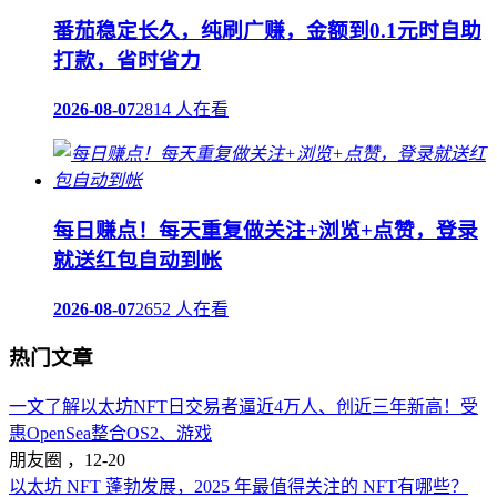
番茄稳定长久，纯刷广赚，金额到0.1元时自助
打款，省时省力
2026-08-07
2814 人在看
每日赚点！每天重复做关注+浏览+点赞，登录
就送红包自动到帐
2026-08-07
2652 人在看
热门文章
一文了解以太坊NFT日交易者逼近4万人、创近三年新高！受
惠OpenSea整合OS2、游戏
朋友圈 ，
12-20
以太坊 NFT 蓬勃发展，2025 年最值得关注的 NFT有哪些？