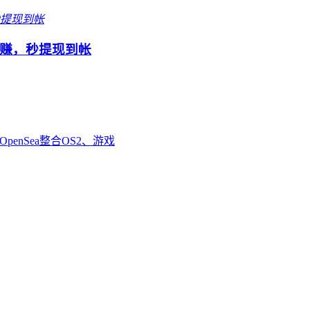
赚，秒提现到帐
enSea整合OS2、游戏