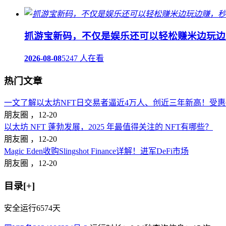
抓游宝新码，不仅是娱乐还可以轻松赚米边玩边
2026-08-08
5247 人在看
热门文章
一文了解以太坊NFT日交易者逼近4万人、创近三年新高！受惠Op
朋友圈 ，
12-20
以太坊 NFT 蓬勃发展，2025 年最值得关注的 NFT有哪些？
朋友圈 ，
12-20
Magic Eden收购Slingshot Finance详解！进军DeFi市场
朋友圈 ，
12-20
目录[+]
安全运行
6574
天