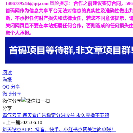
1406739544@qq.com
风险提示：
合作之前建议签订合同，596
首码网作为信息共享平台无法对信息的真实性及准确性做出
断，不承担任何财产损失和法律责任，若您不同意该提示，
关闭网页且不要在本站拓展任何合作，否则造成的任何损失
您个人承担。
阅读
海报
QQ 分享
微博分享
微信分享
分享
霸气云天:每天看广告稳定分洪收益 永久零撸不养鸡
« 上一篇
2025-06-10
每天钻点APP：抖音、快手、小红书点赞关注简单赚！