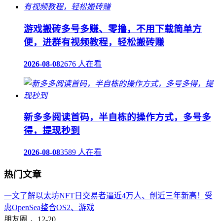
游戏搬砖多号多赚、零撸，不用下载简单方
便，进群有视频教程，轻松搬砖赚
2026-08-08
2676 人在看
新多多阅读首码，半自栋的操作方式，多号多
得，提现秒到
2026-08-08
3589 人在看
热门文章
一文了解以太坊NFT日交易者逼近4万人、创近三年新高！受
惠OpenSea整合OS2、游戏
朋友圈 ，
12-20