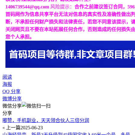
1406739544@qq.com
风险提示：
合作之前建议签订合同，596
首码网作为信息共享平台无法对信息的真实性及准确性做出
断，不承担任何财产损失和法律责任，若您不同意该提示，
关闭网页且不要在本站拓展任何合作，否则造成的任何损失
您个人承担。
阅读
海报
QQ 分享
微博分享
微信分享
分享
嘟赞，手机副业，天天领合伙人三倍分润
« 上一篇
2025-06-23
山海经异变，新号3天升级到45级固定收入60米一个号，多号