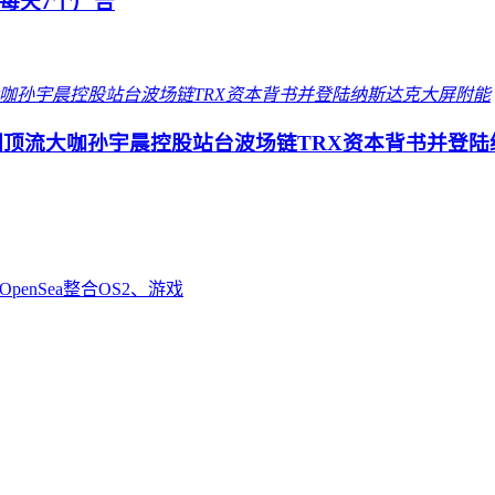
每天7个广告
圈顶流大咖孙宇晨控股站台波场链TRX资本背书并登陆
enSea整合OS2、游戏