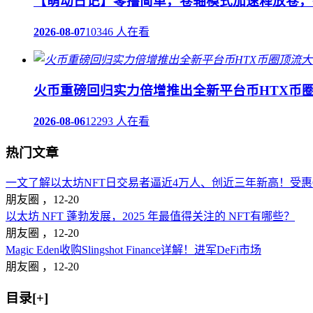
【萌动日记】零撸简单，卷轴模式加速释放卷，
2026-08-07
10346 人在看
火币重磅回归实力倍增推出全新平台币HTX币
2026-08-06
12293 人在看
热门文章
一文了解以太坊NFT日交易者逼近4万人、创近三年新高！受惠Op
朋友圈 ，
12-20
以太坊 NFT 蓬勃发展，2025 年最值得关注的 NFT有哪些？
朋友圈 ，
12-20
Magic Eden收购Slingshot Finance详解！进军DeFi市场
朋友圈 ，
12-20
目录[+]