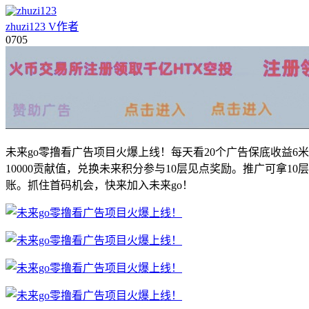
zhuzi123
V
作者
07
05
未来go零撸看广告项目火爆上线！每天看20个广告保底收益6米
10000贡献值，兑换未来积分参与10层见点奖励。推广可拿1
账。抓住首码机会，快来加入未来go！