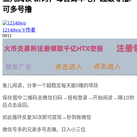
可多号撸
1214dwq
V
作者
09
11
鱼儿阅读，分享一个超稳定每天能0撸的项目
保存图中二维码去微信扫码→授权登录→开始阅读→隔1/2秒
后点击返回。
如此循环反复30次即可提现→秒到账微信
微信号多的兄弟多号去撸。日入小三位