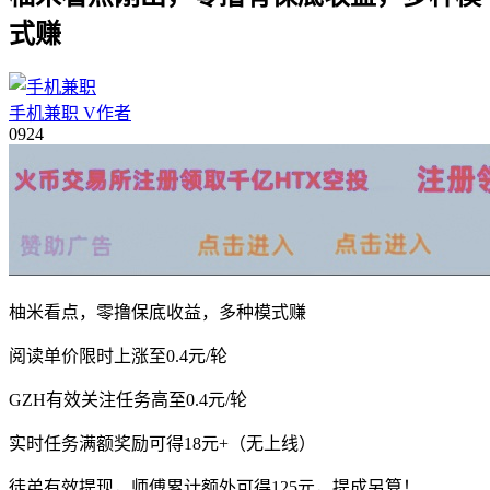
式赚
手机兼职
V
作者
09
24
柚米看点，零撸保底收益，多种模式赚
阅读单价限时上涨至0.4元/轮
GZH有效关注任务高至0.4元/轮
实时任务满额奖励可得18元+（无上线）
徒弟有效提现，师傅累计额外可得125元，提成另算！