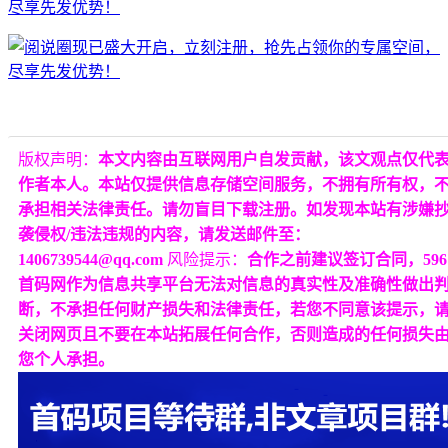
版权声明：
本文内容由互联网用户自发贡献，该文观点仅代
作者本人。本站仅提供信息存储空间服务，不拥有所有权，
承担相关法律责任。请勿盲目下载注册。如发现本站有涉嫌
袭侵权/违法违规的内容，请发送邮件至：
1406739544@qq.com
风险提示：
合作之前建议签订合同，596
首码网作为信息共享平台无法对信息的真实性及准确性做出
断，不承担任何财产损失和法律责任，若您不同意该提示，
关闭网页且不要在本站拓展任何合作，否则造成的任何损失
您个人承担。