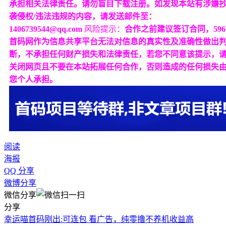
承担相关法律责任。请勿盲目下载注册。如发现本站有涉嫌
袭侵权/违法违规的内容，请发送邮件至：
1406739544@qq.com
风险提示：
合作之前建议签订合同，596
首码网作为信息共享平台无法对信息的真实性及准确性做出
断，不承担任何财产损失和法律责任，若您不同意该提示，
关闭网页且不要在本站拓展任何合作，否则造成的任何损失
您个人承担。
阅读
海报
QQ 分享
微博分享
微信分享
分享
幸运喵首码刚出:可连包 看广告，纯零撸不养机收益高