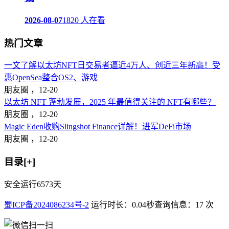
2026-08-07
1820 人在看
热门文章
一文了解以太坊NFT日交易者逼近4万人、创近三年新高！受
惠OpenSea整合OS2、游戏
朋友圈 ，
12-20
以太坊 NFT 蓬勃发展，2025 年最值得关注的 NFT有哪些？
朋友圈 ，
12-20
Magic Eden收购Slingshot Finance详解！进军DeFi市场
朋友圈 ，
12-20
目录[+]
安全运行
6573
天
蜀ICP备2024086234号-2
运行时长：0.04秒
查询信息：17 次