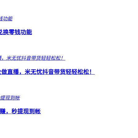
兑换零钱功能
业做直播，米无忧抖音带货轻轻松松！
赚，秒提现到帐