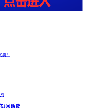
买卖！
100话费