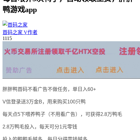
鸭游戏app
首码之家
V
作者
11
15
胖胖鸭首码不看广告不做任务，单日入60+
V信登录送3万金B，用来购买100只鸭
每天点5下喂养鸭子（不用看广告），可获得2.8万鸭毛
2.8万鸭毛投入，每天可分1元零钱
投入的鸭鸭毛越多，每日分得零钱越多