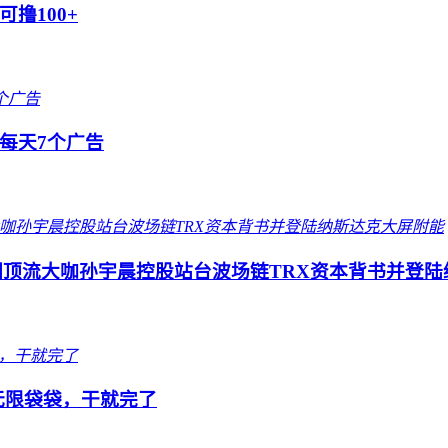
撸100+
每天7个广告
圈顶流大咖孙宇晨控股站台波场链TRX资本背书并登陆
队无限袋袋，干就完了