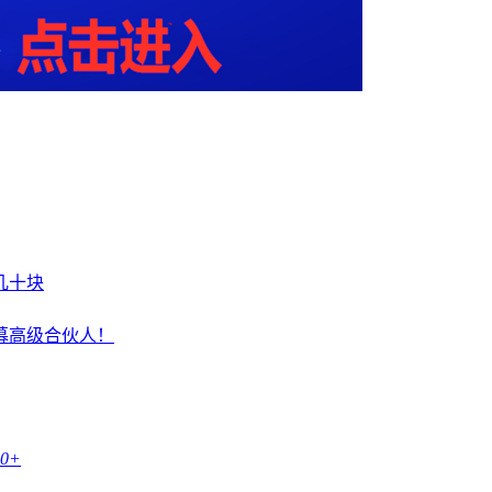
几十块
募高级合伙人！