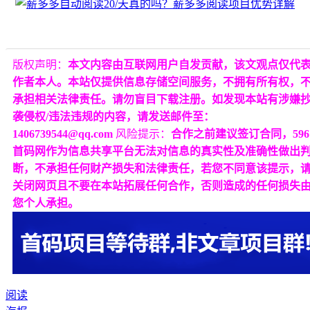
版权声明：
本文内容由互联网用户自发贡献，该文观点仅代
作者本人。本站仅提供信息存储空间服务，不拥有所有权，
承担相关法律责任。请勿盲目下载注册。如发现本站有涉嫌
袭侵权/违法违规的内容，请发送邮件至：
1406739544@qq.com
风险提示：
合作之前建议签订合同，596
首码网作为信息共享平台无法对信息的真实性及准确性做出
断，不承担任何财产损失和法律责任，若您不同意该提示，
关闭网页且不要在本站拓展任何合作，否则造成的任何损失
您个人承担。
阅读