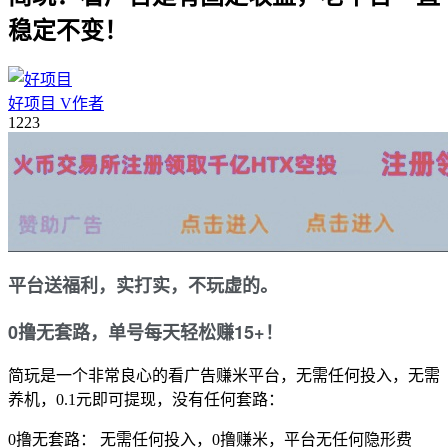
稳定不变！
好项目
V
作者
12
23
平台送福利，实打实，不玩虚的。
0撸无套路，单号每天轻松赚15+！
简玩是一个
非常良心
的看广告赚米平台，
无需任何投入，
无需
养机，
0.1元即可提现
，
没有任何套路：
0撸无套路：
无需任何投入，
0撸赚米，
平台无任何隐形费