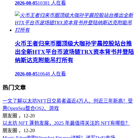
2026-08-05
10381 人在看
火币王者归来币圈顶级大咖孙宇晨控股站台推
出全新HTX平台币波场链TRX资本背书并登陆
纳斯达克附能吊打所有
2026-08-05
10648 人在看
热门文章
一文了解以太坊NFT日交易者逼近4万人、创近三年新高！受
惠OpenSea整合OS2、游戏
朋友圈 ，
12-20
以太坊 NFT 蓬勃发展，2025 年最值得关注的 NFT有哪些？
朋友圈 ，
12-20
Magic Eden收购Slingshot Finance详解！进军DeFi市场