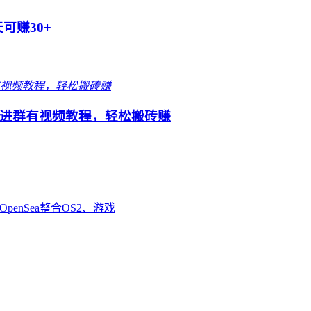
可赚30+
进群有视频教程，轻松搬砖赚
enSea整合OS2、游戏