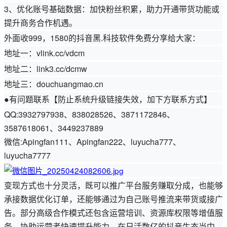
3、优化账号基础数据：加快粉丝积累，助力开通带货功能或
提升商务合作机遇。
外面收999，1580的抖音黑.科技软件免费分享给大家：
地址一：vlink.cc/vdcm
地址二：link3.cc/dcmw
地址三：douchuangmao.cn
●有问题联系【防止系统升级链接失效，加下方联系方式】
QQ:3932797938、838028526、3871172846、
3587618061、3449237889
微信:Apingfan111、Apingfan222、luyucha777、
luyucha7777
变现方式也十分灵活，既可以推广平台服务赚取分成，也能够
承接数据优化订单，还能够通过为自己账号推流来带货或接广
告。部分高级合作模式还包含运营培训、资源库权限等增值服
务，协助运营者快速提升能力。在日活数亿的抖音生态当中，