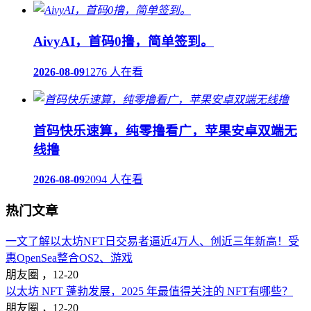
AivyAI，首码0撸，简单签到。
2026-08-09
1276 人在看
首码快乐速算，纯零撸看广，苹果安卓双端无
线撸
2026-08-09
2094 人在看
热门文章
一文了解以太坊NFT日交易者逼近4万人、创近三年新高！受
惠OpenSea整合OS2、游戏
朋友圈 ，
12-20
以太坊 NFT 蓬勃发展，2025 年最值得关注的 NFT有哪些？
朋友圈 ，
12-20