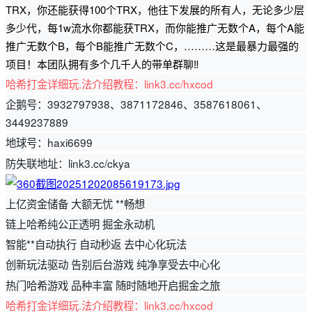
TRX，你还能获得100个TRX，他往下发展的所有人，无论多少层
多少代，每1w流水你都能获TRX，而你能推广无数个A，每个A能
推广无数个B，每个B能推广无数个C，………这是最暴力最强的
项目！
本团队拥有多个几千人的带单群聊‼️
哈希打金详细玩.法介绍教程：link3.cc/hxcod
企鹅号：3932797938、3871172846、3587618061、
3449237889
地球号：haxi6699
防失联地址：link3.cc/ckya
上亿资金储备 大额无忧 **畅想
链上哈希纯公正透明 掘金永动机
智能**自动执行 自动秒返 去中心化玩法
创新玩法驱动 告别后台游戏 纯净享受去中心化
热门哈希游戏 品种丰富 随时随地开启掘金之旅
哈希打金详细玩.法介绍教程：link3.cc/hxcod