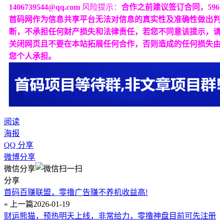
1406739544@qq.com
风险提示：
合作之前建议签订合同，596
首码网作为信息共享平台无法对信息的真实性及准确性做出
断，不承担任何财产损失和法律责任，若您不同意该提示，
关闭网页且不要在本站拓展任何合作，否则造成的任何损失
您个人承担。
阅读
海报
QQ 分享
微博分享
微信分享
分享
首码百赚联盟，零撸广告赚不养机收益高!
« 上一篇
2026-01-19
财运熊猫，预热明天上线，非常给力，零撸神盘目前可先注册