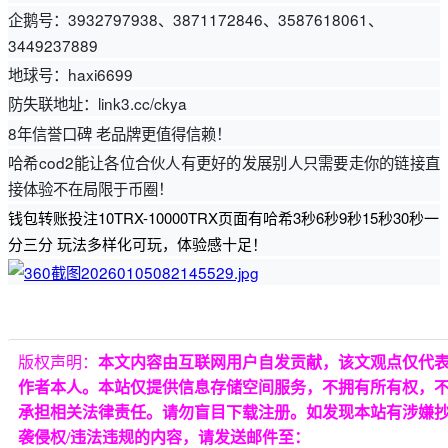
企鹅号：3932797938、3871172846、3587618061、
3449237889
地球号：haxi6699
防失联地址：link3.cc/ckya
8年信誉口碑 老品牌更值得信赖！
哈希cod2能让各位合伙人有更好的发展别人只需要走你的链接直
接体验不在局限于币圈！
钱包转账投注10TRX-10000TRX页面有哈希3秒6秒9秒15秒30秒一
分三分 玩法多样化可玩，体验感十足！
版权声明：
本文内容由互联网用户自发贡献，该文观点仅代
作者本人。本站仅提供信息存储空间服务，不拥有所有权，
承担相关法律责任。请勿盲目下载注册。如发现本站有涉嫌
袭侵权/违法违规的内容，请发送邮件至：