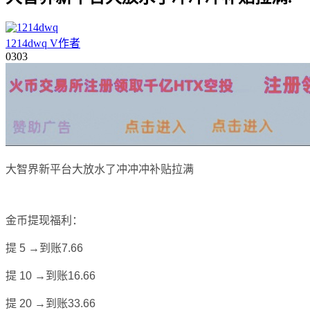
1214dwq
V
作者
03
03
大智界新平台大放水了冲冲冲补贴拉满
金币提现福利：
提 5 →到账7.66
提 10 →到账16.66
提 20 →到账33.66