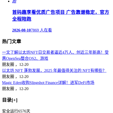
首码趣享看优质广告项目 广告靠谱稳定，官方
全程陪跑
2026-08-10
7869 人在看
热门文章
一文了解以太坊NFT日交易者逼近4万人、创近三年新高！受
惠OpenSea整合OS2、游戏
朋友圈 ，
12-20
以太坊 NFT 蓬勃发展，2025 年最值得关注的 NFT有哪些？
朋友圈 ，
12-20
Magic Eden收购Slingshot Finance详解！进军DeFi市场
朋友圈 ，
12-20
目录[+]
安全运行
6576
天