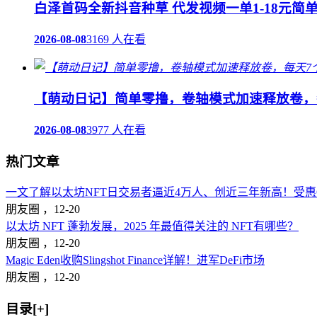
白泽首码全新抖音种草 代发视频一单1-18元简
2026-08-08
3169 人在看
【萌动日记】简单零撸，卷轴模式加速释放卷，
2026-08-08
3977 人在看
热门文章
一文了解以太坊NFT日交易者逼近4万人、创近三年新高！受惠Op
朋友圈 ，
12-20
以太坊 NFT 蓬勃发展，2025 年最值得关注的 NFT有哪些？
朋友圈 ，
12-20
Magic Eden收购Slingshot Finance详解！进军DeFi市场
朋友圈 ，
12-20
目录[+]