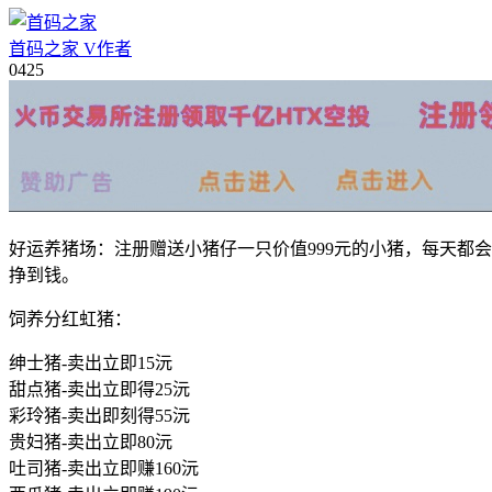
首码之家
V
作者
04
25
好运养猪场：注册赠送小猪仔一只价值999元的小猪，每天都
挣到钱。
饲养分红虹猪：
绅士猪-卖出立即15沅
甜点猪-卖出立即得25沅
彩玲猪-卖出即刻得55沅
贵妇猪-卖出立即80沅
吐司猪-卖出立即赚160沅