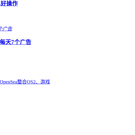
单好操作
每天7个广告
enSea整合OS2、游戏