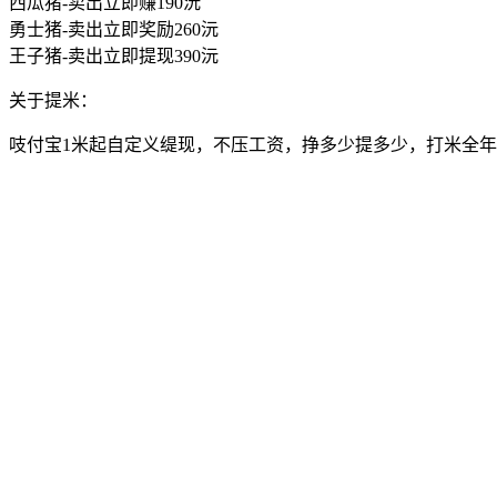
西瓜猪-卖出立即赚190沅
勇士猪-卖出立即奖励260沅
王子猪-卖出立即提现390沅
关于提米：
吱付宝1米起自定义缇现，不压工资，挣多少提多少，打米全