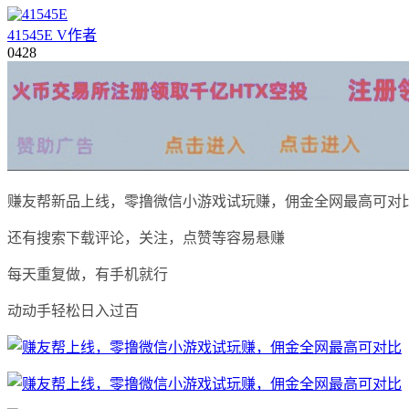
41545E
V
作者
04
28
赚友帮新品上线，零撸微信小游戏试玩赚，佣金全网最高可对
还有搜索下载评论，关注，点赞等容易悬赚
每天重复做，有手机就行
动动手轻松日入过百