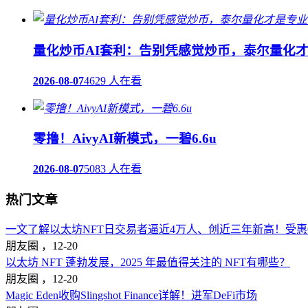
量化炒币AI套利：告别凭感觉炒币，泰尔量化
2026-08-07
4629 人在看
零撸！AivyAI新模式，一碧6.6u
2026-08-07
5083 人在看
热门文章
一文了解以太坊NFT日交易者逼近4万人、创近三年新高！受惠Op
朋友圈 ，
12-20
以太坊 NFT 蓬勃发展，2025 年最值得关注的 NFT有哪些？
朋友圈 ，
12-20
Magic Eden收购Slingshot Finance详解！进军DeFi市场