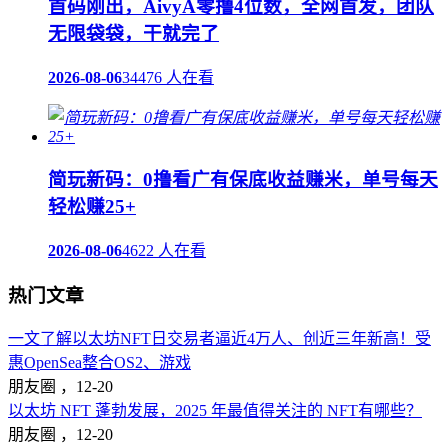
首码刚出，AivyA零撸4位数，全网首发，团队
无限袋袋，干就完了
2026-08-06
34476 人在看
简玩新码：0撸看广有保底收益赚米，单号每天
轻松赚25+
2026-08-06
4622 人在看
热门文章
一文了解以太坊NFT日交易者逼近4万人、创近三年新高！受
惠OpenSea整合OS2、游戏
朋友圈 ，
12-20
以太坊 NFT 蓬勃发展，2025 年最值得关注的 NFT有哪些？
朋友圈 ，
12-20