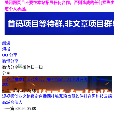
关闭网页且不要在本站拓展任何合作，否则造成的任何损失
您个人承担。
阅读
海报
QQ 分享
微博分享
微信分享
分享
【绝世屠龙】游戏搬砖，关方保底，24小时在线回收，稳定
200+
« 上一篇
2026-05-08
短视频创业之路锁定直播间挂铁涨粉点赞软件抖音黑科技云端
商城合伙人
下一篇 »
2026-05-09