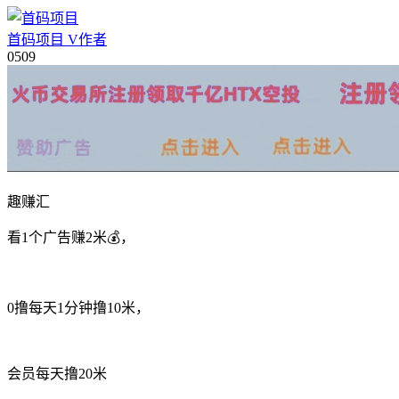
首码项目
V
作者
05
09
趣赚汇
看1个广告赚2米💰，
0撸每天1分钟撸10米，
会员每天撸20米