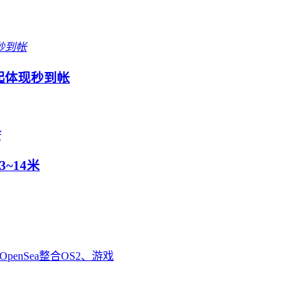
起体现秒到帐
~14米
enSea整合OS2、游戏