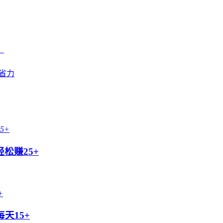
！
时省力
松赚25+
天15+