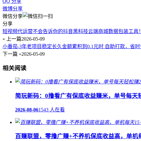
QQ 分享
微博分享
微信分享
分享
短视频代运营不会告诉你的抖音黑科技云端商城数据包装工具
« 上一篇
2026-05-09
小番茄-3年老项目稳定长久金额累积到0.1元时 自助打款，省
下一篇 »
2026-05-09
相关阅读
简玩新码：0撸看广有保底收益赚米，单号每天轻
2026-08-06
1543 人在看
百赚联盟，零撸广赚+不养机保底收益高，单机每