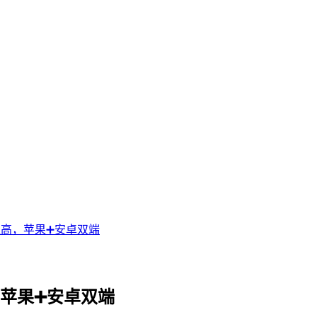
益高，苹果➕安卓双端
苹果➕安卓双端