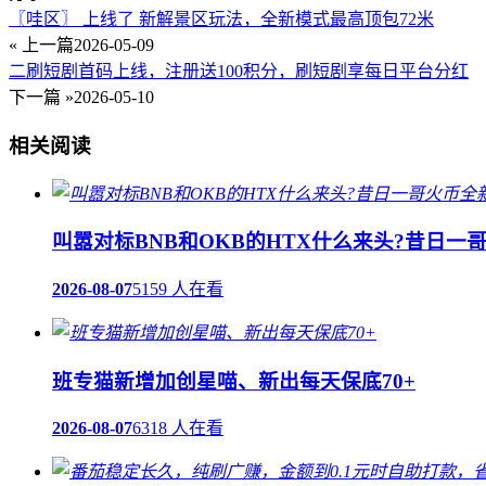
〖哇区〗 上线了 新解景区玩法，全新模式最高顶包72米
« 上一篇
2026-05-09
二刷短剧首码上线，注册送100积分，刷短剧享每日平台分红
下一篇 »
2026-05-10
相关阅读
叫嚣对标BNB和OKB的HTX什么来头?昔日
2026-08-07
5159 人在看
班专猫新增加创星喵、新出每天保底70+
2026-08-07
6318 人在看