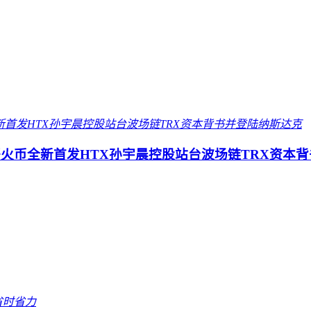
一哥火币全新首发HTX孙宇晨控股站台波场链TRX资本