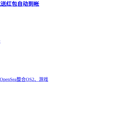
就送红包自动到帐
钱
enSea整合OS2、游戏