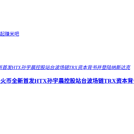
一起赚米吧
一哥火币全新首发HTX孙宇晨控股站台波场链TRX资本