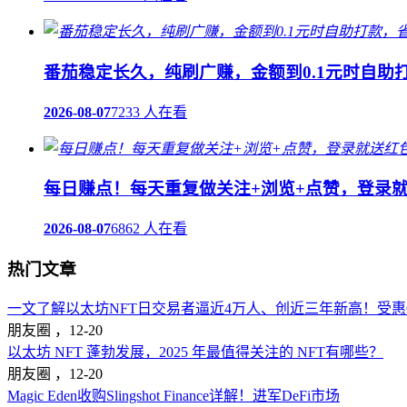
番茄稳定长久，纯刷广赚，金额到0.1元时自助
2026-08-07
7233 人在看
每日赚点！每天重复做关注+浏览+点赞，登录
2026-08-07
6862 人在看
热门文章
一文了解以太坊NFT日交易者逼近4万人、创近三年新高！受惠Op
朋友圈 ，
12-20
以太坊 NFT 蓬勃发展，2025 年最值得关注的 NFT有哪些？
朋友圈 ，
12-20
Magic Eden收购Slingshot Finance详解！进军DeFi市场