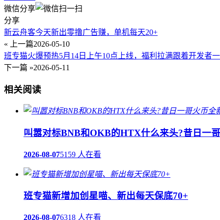
微信分享
分享
新云舟客今天新出零撸广告赚，单机每天20+
« 上一篇
2026-05-10
班专猫火爆预热5月14日上午10点上线，福利拉满跟着开发者
下一篇 »
2026-05-11
相关阅读
叫嚣对标BNB和OKB的HTX什么来头?昔日
2026-08-07
5159 人在看
班专猫新增加创星喵、新出每天保底70+
2026-08-07
6318 人在看