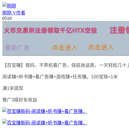
刚刚
V
作者
05
10
【百宝赚】首码，不养机看广告，保底收益高，一天轻松几十
阅读赚+听书赚+看广告赚+游戏赚+任务赚。100宝珠=1米
满1米提现
推广3级好友收益