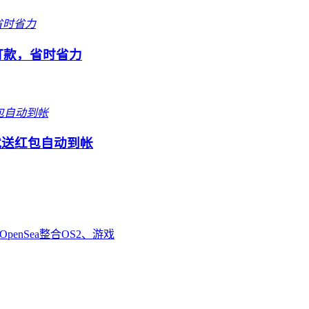
打款，省时省力
就送红包自动到帐
enSea整合OS2、游戏