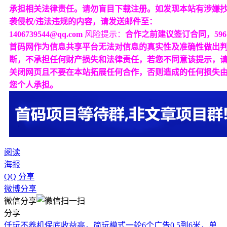
承担相关法律责任。请勿盲目下载注册。如发现本站有涉嫌
袭侵权/违法违规的内容，请发送邮件至：
1406739544@qq.com
风险提示：
合作之前建议签订合同，596
首码网作为信息共享平台无法对信息的真实性及准确性做出
断，不承担任何财产损失和法律责任，若您不同意该提示，
关闭网页且不要在本站拓展任何合作，否则造成的任何损失
您个人承担。
阅读
海报
QQ 分享
微博分享
微信分享
分享
仟玩不养机保底收益高，简玩模式一轮6个广告0.5到6米，单