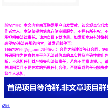
版权声明：
本文内容由互联网用户自发贡献，该文观点仅代
作者本人。本站仅提供信息存储空间服务，不拥有所有权，
承担相关法律责任。请勿盲目下载注册。如发现本站有涉嫌
袭侵权/违法违规的内容，请发送邮件至：
1406739544@qq.com
风险提示：
合作之前建议签订合同，596
首码网作为信息共享平台无法对信息的真实性及准确性做出
断，不承担任何财产损失和法律责任，若您不同意该提示，
关闭网页且不要在本站拓展任何合作，否则造成的任何损失
您个人承担。
阅读