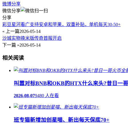
微博分享
微信分享
分享
彩豆星河看广支持安卓和苹果，双重补贴，单机每天30-50+
« 上一篇
2026-05-14
沙城实物换米版传奇首服开启
下一篇 »
2026-05-14
相关阅读
叫嚣对标BNB和OKB的HTX什么来头?昔日
2026-08-07
9480 人在看
班专猫新增加创星喵、新出每天保底70+