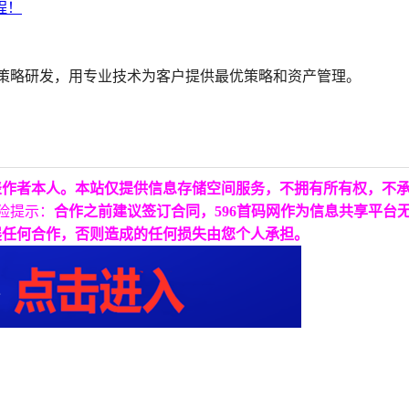
量化策略研发，用专业技术为客户提供最优策略和资产管理。
表作者本人。本站仅提供信息存储空间服务，不拥有所有权，不
险提示：
合作之前建议签订合同，596首码网作为信息共享平台
展任何合作，否则造成的任何损失由您个人承担。