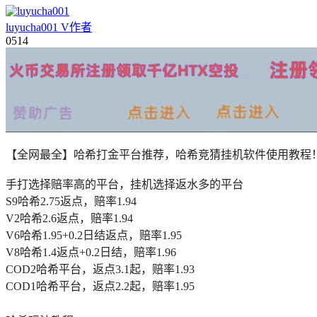
luyucha001
V
作者
05
14
【全网最全】哈希打金平台推荐，哈希竞猜挂机软件使用教程
手打选择赔率高的平台，挂机选择返水多的平台
S9哈希2.75返点，赔率1.94
V2哈希2.6返点，赔率1.94
V6哈希1.95+0.2日结返点，赔率1.95
V8哈希1.4返点+0.2日结，赔率1.96
COD2哈希平台，返点3.1起，赔率1.93
COD1哈希平台，返点2.2起，赔率1.95