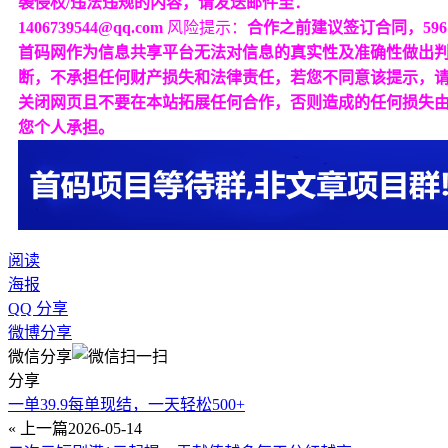
袭侵权/违法违规的内容，请发送邮件至：
1406739544@qq.com
风险提示：
合作之前建议签订合同，596
首码网作为信息共享平台无法对信息的真实性及准确性做出
断，不承担任何财产损失和法律责任，若您不同意该提示，
关闭网页且不要在本站拓展任何合作，否则造成的任何损失
您个人承担。
阅读
海报
QQ 分享
微博分享
微信分享
分享
一单39.9每单现结，一天轻松500+
« 上一篇
2026-05-14