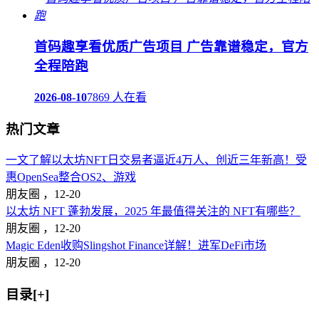
首码趣享看优质广告项目 广告靠谱稳定，官方
全程陪跑
2026-08-10
7869 人在看
热门文章
一文了解以太坊NFT日交易者逼近4万人、创近三年新高！受
惠OpenSea整合OS2、游戏
朋友圈 ，
12-20
以太坊 NFT 蓬勃发展，2025 年最值得关注的 NFT有哪些？
朋友圈 ，
12-20
Magic Eden收购Slingshot Finance详解！进军DeFi市场
朋友圈 ，
12-20
目录[+]