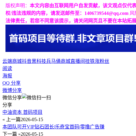
版权声明：
本文内容由互联网用户自发贡献，该文观点仅代
权/违法违规的内容，请发送邮件至：1406739544@qq.com
风
法律责任，若您不同意该提示，请关闭网页且不要在本站拓
云端商城
抖音黑科技
兵马俑商城
直播间挂铁
涨粉丝
阅读
海报
QQ 分享
微博分享
微信分享
分享
中油资本 首码项目
« 上一篇
2026-05-15
本团队可开VIP钻石团长|乐奇宝首码|零撸广告赚
下一篇 »
2026-05-15