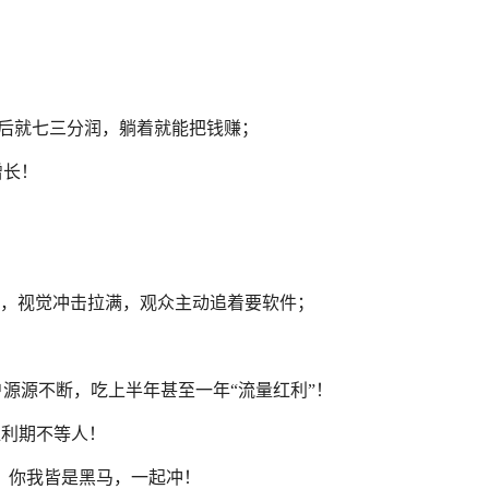
售后就七三分润，躺着就能把钱赚；
增长！
升，视觉冲击拉满，观众主动追着要软件；
源源不断，吃上半年甚至一年“流量红利”！
红利期不等人！
，你我皆是黑马，一起冲！