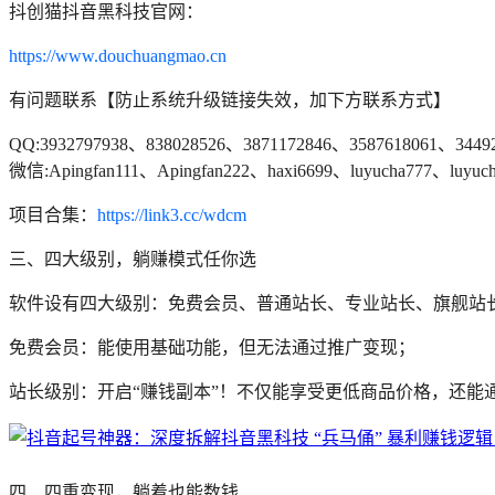
抖创猫抖音黑科技官网：
https://www.douchuangmao.cn
有问题联系【防止系统升级链接失效，加下方联系方式】
QQ:3932797938、838028526、3871172846、3587618061、3449
微信:Apingfan111、Apingfan222、haxi6699、luyucha777、luyuch
项目合集：
https://link3.cc/wdcm
三、四大级别，躺赚模式任你选
软件设有四大级别：免费会员、普通站长、专业站长、旗舰站
免费会员：能使用基础功能，但无法通过推广变现；
站长级别：开启“赚钱副本”！不仅能享受更低商品价格，还能
四、四重变现，躺着也能数钱