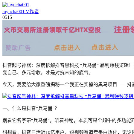
luyucha001
V
作者
05
15
抖音起号神器：深度拆解抖音黑科技 “兵马俑” 暴利赚钱逻辑
变自己、多元增收，才是对抗未知的底气。
今天，我要给大家重磅揭秘一个我正在实操的黑马项目——抖
一、什么是抖音“兵马俑”？
别看它名字带“兵马俑”，听着神秘，本质可是个超牛的多功
想想看，抖音日活近10亿用户，短视频赛道竞争白热化，无论