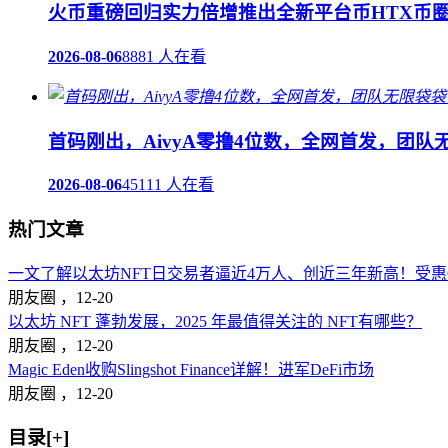
火币重磅回归实力倍增推出全新平台币HTX币
2026-08-06
8881 人在看
首码刚出，AivyA零撸4位数，全网首发，团
2026-08-06
45111 人在看
热门文章
一文了解以太坊NFT日交易者逼近4万人、创近三年新高！受惠Op
朋友圈 ，
12-20
以太坊 NFT 蓬勃发展，2025 年最值得关注的 NFT有哪些？
朋友圈 ，
12-20
Magic Eden收购Slingshot Finance详解！进军DeFi市场
朋友圈 ，
12-20
目录[+]