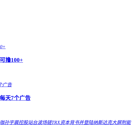
撸100+
每天7个广告