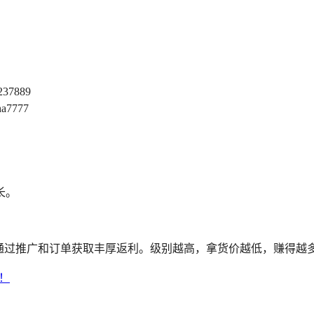
237889
a7777
长。
通过推广和订单获取丰厚返利。级别越高，拿货价越低，赚得越多