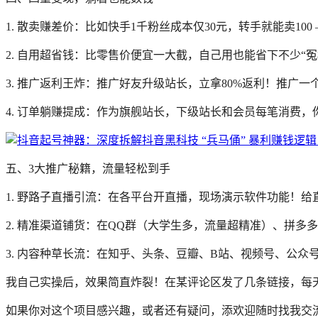
1. 散卖赚差价：比如快手1千粉丝成本仅30元，转手就能卖10
2. 自用超省钱：比零售价便宜一大截，自己用也能省下不少“冤
3. 推广返利王炸：推广好友升级站长，立拿80%返利！推广
4. 订单躺赚提成：作为旗舰站长，下级站长和会员每笔消费，你
五、3大推广秘籍，流量轻松到手
1. 野路子直播引流：在各平台开直播，现场演示软件功能！
2. 精准渠道铺货：在QQ群（大学生多，流量超精准）、拼
3. 内容种草长流：在知乎、头条、豆瓣、B站、视频号、公
我自己实操后，效果简直炸裂！在某评论区发了几条链接，每天
如果你对这个项目感兴趣，或者还有疑问，添欢迎随时找我交