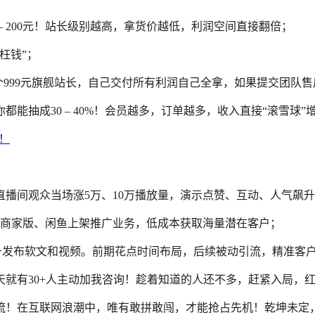
0 – 200元！站长级别越高，拿货价越低，利润空间直接翻倍；
枉钱”；
一个999元旗舰站长，自己交付所有利润自己全拿，如果提交团队
都能抽成30 – 40%！会员越多，订单越多，收入直接“滚雪球”
给直播间观众当场涨5万、10万播放量，演示点赞、互动、人气飙
多多商家版、闲鱼上架推广业务，低成本获取海量潜在客户；
众号发布软文和视频。前期花点时间布局，后续被动引流，精准客户
就有30+人主动加我咨询！趁着知道的人还不多，赶紧入局，
流！在互联网浪潮中，唯有敢拼敢闯，才能抢占先机！乾坤未定