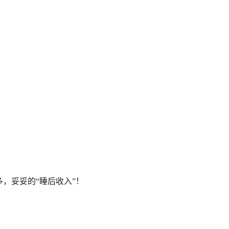
，妥妥的“睡后收入”！