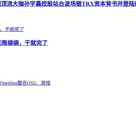
圈顶流大咖孙宇晨控股站台波场链TRX资本背书并登陆
队无限袋袋，干就完了
enSea整合OS2、游戏