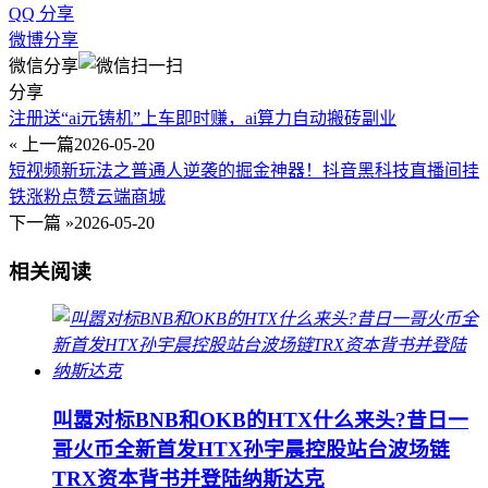
QQ 分享
微博分享
微信分享
分享
注册送“ai元铸机”上车即时赚，ai算力自动搬砖副业
« 上一篇
2026-05-20
短视频新玩法之普通人逆袭的掘金神器！抖音黑科技直播间挂
铁涨粉点赞云端商城
下一篇 »
2026-05-20
相关阅读
叫嚣对标BNB和OKB的HTX什么来头?昔日一
哥火币全新首发HTX孙宇晨控股站台波场链
TRX资本背书并登陆纳斯达克