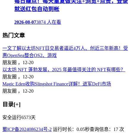
每日赚点！每天重复做关注+浏览+点赞，登录
就送红包自动到帐
2026-08-07
3874 人在看
热门文章
一文了解以太坊NFT日交易者逼近4万人、创近三年新高！受
惠OpenSea整合OS2、游戏
朋友圈 ，
12-20
以太坊 NFT 蓬勃发展，2025 年最值得关注的 NFT有哪些？
朋友圈 ，
12-20
Magic Eden收购Slingshot Finance详解！进军DeFi市场
朋友圈 ，
12-20
目录[+]
安全运行
6573
天
蜀ICP备2024086234号-2
运行时长：0.05秒
查询信息：17 次