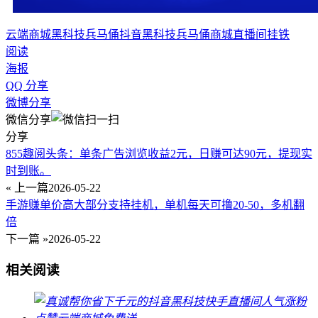
云端商城
黑科技兵马俑
抖音黑科技
兵马俑商城
直播间挂铁
阅读
海报
QQ 分享
微博分享
微信分享
分享
855趣阅头条：单条广告浏览收益2元，日赚可达90元，提现实
时到账。
« 上一篇
2026-05-22
手游赚单价高大部分支持挂机，单机每天可撸20-50，多机翻
倍
下一篇 »
2026-05-22
相关阅读