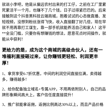
就说小李吧，他是从偏远农村出来的打工仔，之前在工厂里累
死累活干一个月，也赚不了几个钱，日子过得紧巴巴的。后来
接触到这个抖音黑科技云端商城，抱着试试的心态做直播、发
短视频，没想到粉丝涨得飞快，收入直接翻了好几倍，现在早
就不用再靠打工谋生，靠一部手机就能养活自己和家人！这平
**全没门槛，只要你有想赚钱的想法，愿意花点时间操作，就
能从中获利！
更给力的是，成为这个商城的高级合伙人，还有一
堆福利直接砸过来，让你赚钱更轻松、利润更丰
厚！
1、拿货享受6-7折优惠，中间的利润空间直接拉满，卖得越
多，赚得越多！
2、给你配备独立域名+专属APP，不用再依附别人，自己的品
牌形象瞬间高大上，客户信任度直接提升！
3、推广就能拿返佣，返佣比例高达30%以上，而且产品价格