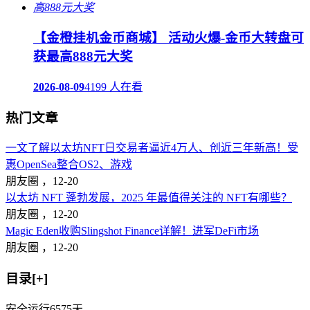
【金橙挂机金币商城】 活动火爆-金币大转盘可
获最高888元大奖
2026-08-09
4199 人在看
热门文章
一文了解以太坊NFT日交易者逼近4万人、创近三年新高！受
惠OpenSea整合OS2、游戏
朋友圈 ，
12-20
以太坊 NFT 蓬勃发展，2025 年最值得关注的 NFT有哪些？
朋友圈 ，
12-20
Magic Eden收购Slingshot Finance详解！进军DeFi市场
朋友圈 ，
12-20
目录[+]
安全运行
6575
天