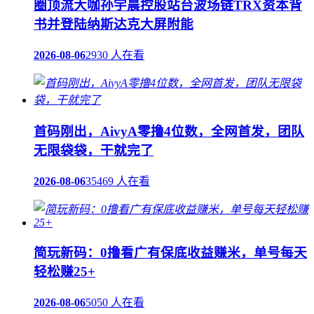
圈顶流大咖孙宇晨控股站台波场链TRX资本背
书并登陆纳斯达克大屏附能
2026-08-06
2930 人在看
首码刚出，AivyA零撸4位数，全网首发，团队
无限袋袋，干就完了
2026-08-06
35469 人在看
简玩新码：0撸看广有保底收益赚米，单号每天
轻松赚25+
2026-08-06
5050 人在看