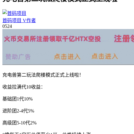
首码项目
V
作者
05
24
充电兽第二玩法爬楼模式正式上线啦！
收益拉满代10收益：
基础团1代10%
进阶团2-4代5%
高级团5-10代2%