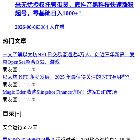
米无忧授权托管带货，靠抖音黑科技快速涨粉
起号，零基础日入1000+！
2026-08-06
3084 人在看
热门文章
一文了解以太坊NFT日交易者逼近4万人、创近三年新高！受
惠OpenSea整合OS2、游戏
朋友圈 ，
12-20
以太坊 NFT 蓬勃发展，2025 年最值得关注的 NFT有哪些？
朋友圈 ，
12-20
Magic Eden收购Slingshot Finance详解！进军DeFi市场
朋友圈 ，
12-20
目录[+]
安全运行
6572
天
蜀ICP备2024086234号-2
运行时长：0.04秒
查询信息：18 次