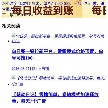
24小时全自动挂G打米，单号产出30-600，一台手机可做，适
合懒人
下一篇 »
2026-05-26
相关阅读
向日葵一键拉新平台，雷霆模式价格顶置，单
号可撸100+
2026-08-07
1131 人在看
【萌动日记】零撸简单，卷轴模式加速释放
卷，每天7个广告