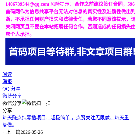
1406739544@qq.com
风险提示：
合作之前建议签订合同，596
首码网作为信息共享平台无法对信息的真实性及准确性做出
断，不承担任何财产损失和法律责任，若您不同意该提示，
关闭网页且不要在本站拓展任何合作，否则造成的任何损失
您个人承担。
阅读
海报
QQ 分享
微博分享
微信分享
分享
每天赚点纯零撸项目，超极简单 ，点赞关注无限做、每天重
复做。
« 上一篇
2026-05-26