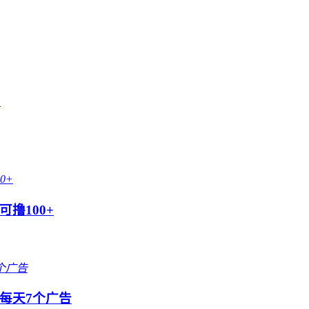
！
撸100+
每天7个广告