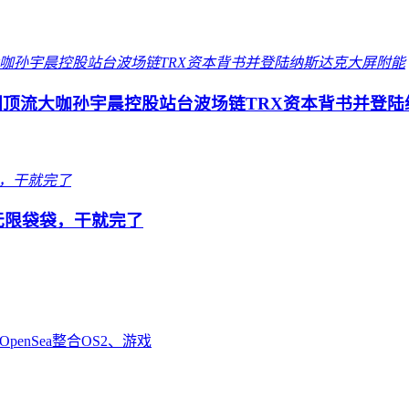
圈顶流大咖孙宇晨控股站台波场链TRX资本背书并登陆
队无限袋袋，干就完了
enSea整合OS2、游戏